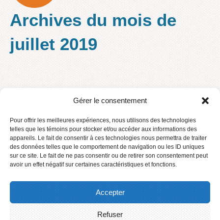
Archives du mois de
juillet 2019
BONNES VACANCES !
Gérer le consentement
Bonjour, Veuillez noter que nous seront absents pour
Pour offrir les meilleures expériences, nous utilisons des technologies
la période estivale du 5 juillet en après-midi jusqu’au 9
telles que les témoins pour stocker et/ou accéder aux informations des
appareils. Le fait de consentir à ces technologies nous permettra de traiter
août 2019 inclusivement. Nous serons donc de retour
des données telles que le comportement de navigation ou les ID uniques
le lundi 12 août
[…]
sur ce site. Le fait de ne pas consentir ou de retirer son consentement peut
avoir un effet négatif sur certaines caractéristiques et fonctions.
lire la suite
Accepter
Refuser