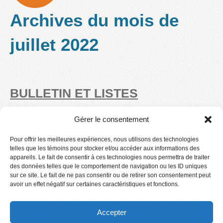
Archives du mois de
juillet 2022
BULLETIN ET LISTES
D’ARTICLES SCOLAIRES
Gérer le consentement
Nous vous rappelons que le dernier bulletin de votre
Pour offrir les meilleures expériences, nous utilisons des technologies
enfant pour l’année 2021-2022 est disponible sur le
telles que les témoins pour stocker et/ou accéder aux informations des
appareils. Le fait de consentir à ces technologies nous permettra de traiter
Portail Parents. Également, vous trouverez sur le site
des données telles que le comportement de navigation ou les ID uniques
internet de notre école toutes
[…]
sur ce site. Le fait de ne pas consentir ou de retirer son consentement peut
avoir un effet négatif sur certaines caractéristiques et fonctions.
lire la suite
Accepter