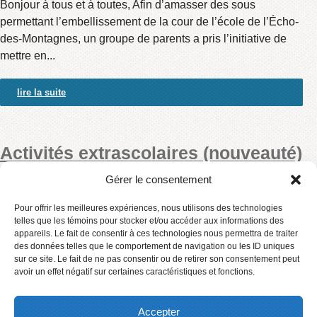
Bonjour à tous et à toutes, Afin d’amasser des sous
permettant l’embellissement de la cour de l’école de l’Écho-
des-Montagnes, un groupe de parents a pris l’initiative de
mettre en...
lire la suite
Activités extrascolaires (nouveauté)
Gérer le consentement
Deux activités se sont ajoutées aux activités extrascolaires.
Vous devez inscrire votre enfant auprès du secrétariat de
Pour offrir les meilleures expériences, nous utilisons des technologies
telles que les témoins pour stocker et/ou accéder aux informations des
l’école.
appareils. Le fait de consentir à ces technologies nous permettra de traiter
des données telles que le comportement de navigation ou les ID uniques
sur ce site. Le fait de ne pas consentir ou de retirer son consentement peut
lire la suite
avoir un effet négatif sur certaines caractéristiques et fonctions.
«
‹
10
11
12
Accepter