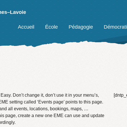
nes–Lavoie
Facebook
Accueil
École
Pédagogie
Démocrat
asy. Don’t change it, don’t use it in your menu’s,
[dntp_
 EME setting called ‘Events page’ points to this page.
and all events, locations, bookings, maps, …
 this page, create a new one EME can use and update
rdingly.