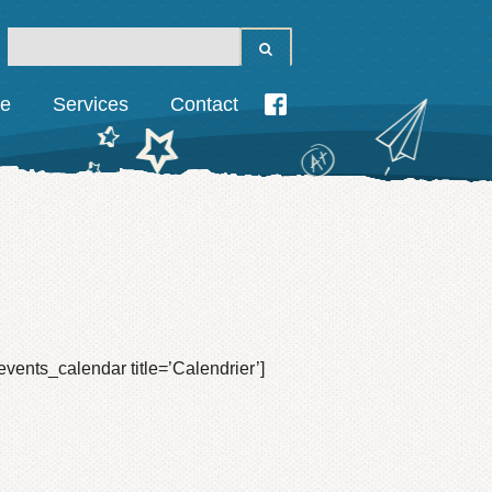
ie
Services
Contact
events_calendar title=’Calendrier’]